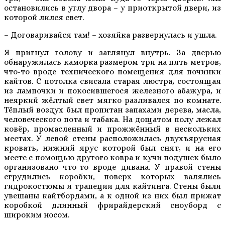
остановились в углу двора – у приоткрытой двери, из
которой лился свет.
– Договаривайся там! – хозяйка развернулась и ушла.
Я пригнул голову и заглянул внутрь. За дверью
обнаружилась каморка размером три на пять метров,
что-то вроде технического помещения для починки
кайтов. С потолка свисала старая люстра, состоящая
из лампочки и покосившегося железного абажура, и
неяркий жёлтый свет мягко разливался по комнате.
Тёплый воздух был пропитан запахами дерева, масла,
человеческого пота и табака. На дощатом полу лежал
ковёр, промасленный и прожжённый в нескольких
местах. У левой стены расположилась двухъярусная
кровать, нижний ярус которой был снят, и на его
месте с помощью другого ковра и кучи подушек было
организовано что-то вроде дивана. У правой стены
сгрудились коробки, поверх которых валялись
гидрокостюмы и трапеции для кайтинга. Стены были
увешаны кайтбордами, а к одной из них был прижат
коробкой длинный фрирайдерский сноуборд с
широким носом.