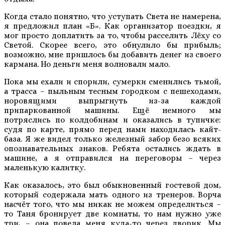
Когда стало понятно, что уступать Света не намерена,
я предложил план «Б». Как организатор поездки, я
мог просто доплатить за то, чтобы расселить Лёху со
Светой. Скорее всего, это обнулило бы прибыль;
возможно, мне пришлось бы добавить денег из своего
кармана. Но деньги меня волновали мало.
Пока мы ехали и спорили, сумерки сменились тьмой,
а трасса – пыльным тесным городком с пешеходами,
норовящими выпрыгнуть из-за каждой
припаркованной машины. Ещё немного мы
потряслись по колдобинам и оказались в тупичке:
судя по карте, прямо перед нами находилась кайт-
база. Я же видел только железный забор безо всяких
опознавательных знаков. Ребята остались ждать в
машине, а я отправился на переговоры – через
маленькую калитку.
Как оказалось, это был обыкновенный гостевой дом,
который содержала мать одного из тренеров. Ворча
насчёт того, что мы никак не можем определиться –
то Таня бронирует две комнаты, то нам нужно уже
три, – она повела меня куда-то через дворик. Мы