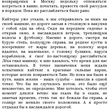
возвращения в Москву недельку отлежаться:
погреться в ванне, почитать, привести свой рассудок
в порядок. Пока же расслабляться было рано.
Кайтеры уже уехали, и мы отправились за ними на
своей машине, по дороге заехав в столовую и накупив
с собой еды на обед. Сидя на переднем сиденье и
открыв окно, я наслаждался ветром, треплющим
волосы и футболку. Именно в дороге, смотря на
бурую степь, ползущую справа, на редкие кусты и
посеревшие от жары деревья, на полоску моря
вдалеке, на маленькие, с головку булавки, паруса
корабликов, я смог по-настоящему расслабиться.
Лёха гнал машину, и мне казалось, что время для нас
остановилось. В точке назначения меня ждали
испытания: кайтинг и красивые сильные парни,
которые могли понравиться Тане. Но пока мы были в
пути, наши жизни – наши судьбы – зависли в одной
точке. Что бы ни случилось потом, это было ещё
неизвестно, не определено. Мне хотелось, чтобы этот
момент длился вечно: мы ехали бы и ехали, не
замечая времени, степь так же бежала бы справа, а
солнце не меняло своего положения. А я просто
отдыхал бы и наслаждался дорогой.