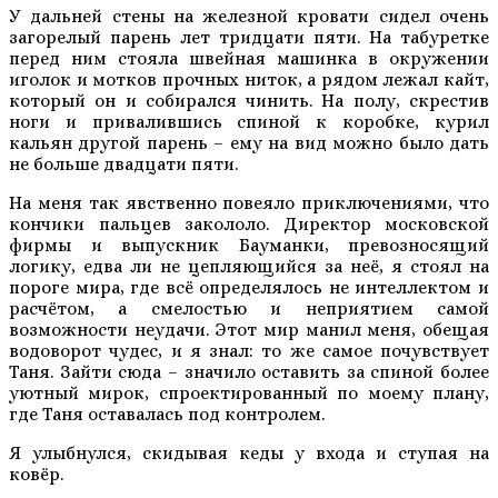
У дальней стены на железной кровати сидел очень
загорелый парень лет тридцати пяти. На табуретке
перед ним стояла швейная машинка в окружении
иголок и мотков прочных ниток, а рядом лежал кайт,
который он и собирался чинить. На полу, скрестив
ноги и привалившись спиной к коробке, курил
кальян другой парень – ему на вид можно было дать
не больше двадцати пяти.
На меня так явственно повеяло приключениями, что
кончики пальцев закололо. Директор московской
фирмы и выпускник Бауманки, превозносящий
логику, едва ли не цепляющийся за неё, я стоял на
пороге мира, где всё определялось не интеллектом и
расчётом, а смелостью и неприятием самой
возможности неудачи. Этот мир манил меня, обещая
водоворот чудес, и я знал: то же самое почувствует
Таня. Зайти сюда – значило оставить за спиной более
уютный мирок, спроектированный по моему плану,
где Таня оставалась под контролем.
Я улыбнулся, скидывая кеды у входа и ступая на
ковёр.