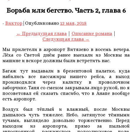
Борьба или бегство. Часть 2, глава 6
-
Виктор
|
Опубликовано
12 мая, 2018
← Предыдущая глава
|
Описание романа
|
Следующая глава →
Мы прилетели в аэропорт Витязево в восемь вечера.
Лёха со Светой днём ранее выехали из Москвы на
машине и вскоре должны были встретить нас.
Багаж тут выдавали в брезентовой палатке, куда
набились все пассажиры нашего рейса, а выход
производился через калитку в проволочном
заборчике. Таня со смехом закрывала лицо рукой, но я
посоветовал ей сказать спасибо, что в Анапе вообще
есть аэропорт.
Воздух был тёплый и влажный, после Москвы
дышалось чуть тяжелее. Небо, затянутое тёмными
тучами, выглядело довольно торжественно. Перед
выходом из аэропорта, прямо за пыльной
автостоянкой, раскинулось подсолнуховое поле.