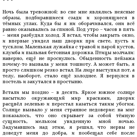
* * *
Ночь была тревожной: во сне мне являлись неясные
образы, подбиравшиеся сзади и хоронящиеся в
тёмных углах. Куда бы я ни оборачивался, они всё
равно оказывались за спиной. Под утро – часов в пять
– меня разбудил холод. Я встал, чтобы закрыть окно,
и впервые увидел наш дворик при свете, пусть и
тусклом. Маленькая лужайка с травой и парой кустов,
клумба и пыльная бетонная дорожка. Птицы молчали:
наверно, ещё не проснулись. Обыденность пейзажа
почему-то вызвала у меня тошноту. А может быть, я
просто слишком резко встал. На лице выступил пот, а
телу, наоборот, стало ещё холоднее. Я вернулся в
постель и закутался в простыню.
Встали мы поздно – в десять. Яркое южное солнце
насытило окружающий мир красками, дворик
расцвёл зеленью и перестал казаться таким убогим.
Солнце вызвало у меня странное недоверие: на миг
показалось, что оно скрывает за собой тёмную
сущность, мельком увиденную мной ночью.
Задумавшись над этим, я решил, что нервы не
доведут меня до добра, и пообещал себе после