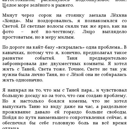
Целое море зелёного и рыжего.
Минут через сорок на стоянку заехала Лёхина
«Хонда». Мы поздоровались, я познакомился со
Светой. Её светлые волосы сияли так же ярко, как на
фото – всё по-честному. Лицо выглядело
простоватым, но в меру милым.
По дороге на кайт-базу «вскрылась» одна проблема… В
кавычках, потому что я, конечно, предполагал такое
развитие событий. Таня предварительно
забронировала две двухместных комнаты. Я хотел
жить с Таней, Света тоже. Точнее, Свете не так уж
нужна была лично Таня, но с Лёхой она не собиралась
жить однозначно.
Я напирал на то, что мы с Таней пара… и чувствовал
большую досаду из-за того, что сам создаю проблему.
Но я настолько боялся измены, что не хотел
выпускать Таню из виду даже на час, а раздельное
проживание давало ей гораздо больше свободы.
Пойдя по пути наименьшего сопротивления сейчас, я
обеспечил бы себе головную боль на всё время
отдыха.