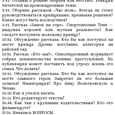
2:42. Отзывы о романе «Борьба или бегство». Реакция
читателей на провокационные темы.
3:42. Сборник рассказов «Час ноль». Всегда ли стоит
руководствоваться принципами, принимая решения?
Какие могут быть последствия?
5:41. Рассказ «Замок на горе». Смертоносные Тени —
выдумка королей или жуткая реальность? Как
следует поступить молодому принцу?
10:35. Обсуждение рассказа. Кто бы как поступил на
месте принца. Дроны, восстание, аллегория на
райский сад.
19:31. Рассказ «Кто мы?». Оппозиционный журналист
собрал доказательства военных преступлений. Их
публикация может поставить под угрозу жизнь его
семьи. Что делать?
22:25. Обсуждение рассказа. Кто бы как поступил на
месте главного героя. Защитит ли его большая
огласка? Иммиграция? Про Анну Политковскую и
Чечню.
35:10. Как я учился писать.
35:51. Кто редактирует тексты?
36:48. Как там с крупными издательствами? Кто это
финансирует?
37:35. Начались ВОПРОСЫ.