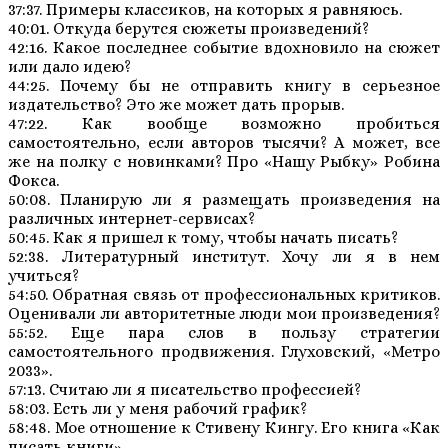
37:37. Примеры классиков, на которых я равняюсь.
40:01. Откуда берутся сюжеты произведений?
42:16. Какое последнее событие вдохновило на сюжет
или дало идею?
44:25. Почему бы не отправить книгу в серьезное
издательство? Это же может дать прорыв.
47:22. Как вообще возможно пробиться
самостоятельно, если авторов тысячи? А может, все
же на полку с новинками? Про «Нашу Рыбку» Робина
Фокса.
50:08. Планирую ли я размещать произведения на
различных интернет-сервисах?
50:45. Как я пришел к тому, чтобы начать писать?
52:38. Литературный институт. Хочу ли я в нем
учиться?
54:50. Обратная связь от профессиональных критиков.
Оценивали ли авторитетные люди мои произведения?
55:52. Еще пара слов в пользу стратегии
самостоятельного продвижения. Глуховский, «Метро
2033».
57:13. Считаю ли я писательство профессией?
58:03. Есть ли у меня рабочий график?
58:48. Мое отношение к Стивену Кингу. Его книга «Как
писать книги».