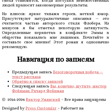
смеха становится, когда поступки невежественных
людей приносят закономерные результаты.
Из плюсов: яркие типажи героев, меткий юмор.
Присутствуют натуралистичные описания — это
считается частью авторского стиля Флобера. Из
минусов я бы отметил некоторую затянутость.
Определенные перипетии в конфликте Эммы и
общества показались мне лишними. Почитайте и
составьте свое мнение! Этот роман я однозначно
рекомендую.
Навигация по записям
Предыдущая запись
Безоговорочная победа —
текст рассказа
Обратно к списку записей
Следующая запись
Вы, конечно, шутите, мистер
Фейнман. Ричард Фейнман
©
2016-
2026
Виктор Уманский
– Все права защищены
Designed by
Press Customizr
–
Работает на