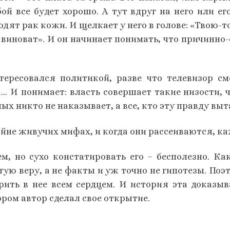
бой все будет хорошо. А тут вдруг на него или 
одят рак кожи. И щелкает у него в голове: «Твою-т
 виноват». И он начинает понимать, что причинно-
тересовался политикой, разве что телевизор см
… И понимает: власть совершает такие низости, 
х никто не наказывает, а все, кто эту правду выт
не живучих мифах, и когда они рассеиваются, каже
м, но сухо констатировать его – бесполезно. Ка
ую веру, а не факты и уж точно не гипотезы. Поэ
рить в нее всем сердцем. И история эта доказыв
ором автор сделал свое открытие.